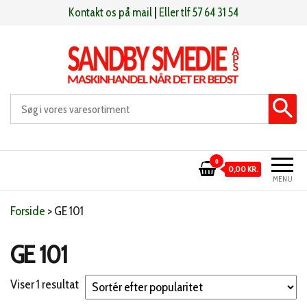
Videre
Kontakt os på mail
|
Eller tlf 57 64 31 54
til
indhold
Sandby smeden
Maskinhandel når det er bedst
0
0,00 KR.
MENU
Forside
>
GE 101
GE 101
Viser 1 resultat