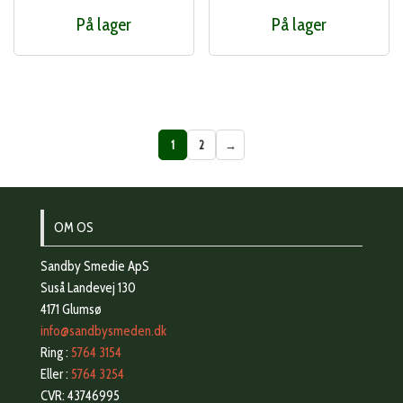
På lager
På lager
1
2
→
OM OS
Sandby Smedie ApS
Suså Landevej 130
4171 Glumsø
info@sandbysmeden.dk
Ring :
5764 3154
Eller :
5764 3254
CVR: 43746995