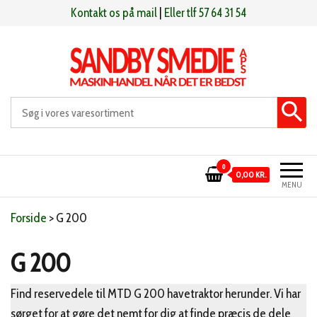
Videre
Kontakt os på mail
|
Eller tlf 57 64 31 54
til
indhold
Sandby smeden
Maskinhandel når det er bedst
0
0,00 KR.
MENU
Forside
>
G 200
G 200
Find reservedele til MTD G 200 havetraktor herunder. Vi har
sørget for at gøre det nemt for dig at finde præcis de dele