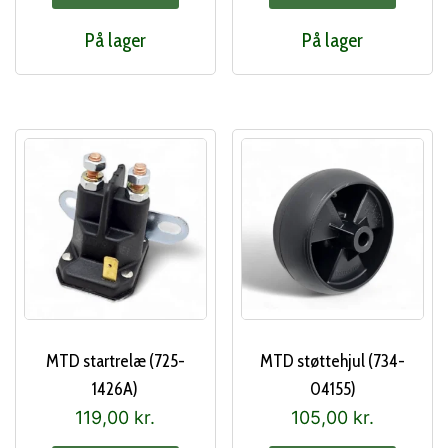
På lager
På lager
MTD startrelæ (725-
MTD støttehjul (734-
1426A)
04155)
119,00
kr.
105,00
kr.