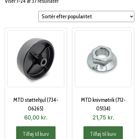
Sorteret
Viser 1–24 af 37 resultater
efter
popularitet
MTD støttehjul (734-
MTD knivmøtrik (712-
06265)
05134)
60,00
kr.
21,75
kr.
Tilføj til kurv
Tilføj til kurv