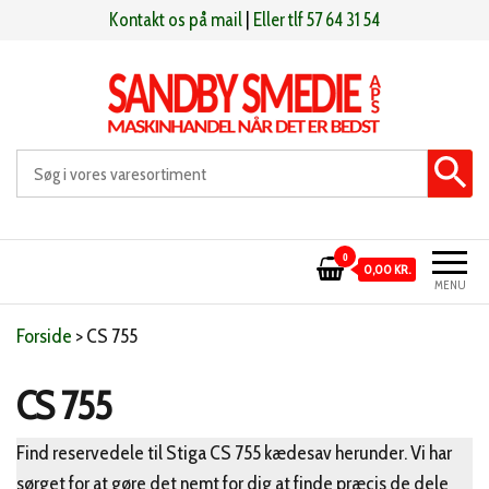
Videre
Kontakt os på mail
|
Eller tlf 57 64 31 54
til
indhold
Sandby smeden
Maskinhandel når det er bedst
0
0,00 KR.
MENU
Forside
>
CS 755
CS 755
Find reservedele til Stiga CS 755 kædesav herunder. Vi har
sørget for at gøre det nemt for dig at finde præcis de dele