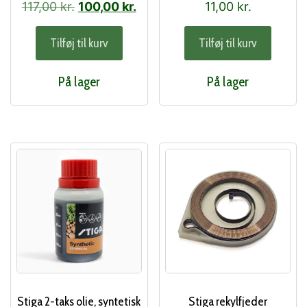
Den
Den
117,00
kr.
100,00
kr.
11,00
kr.
oprindelige
aktuelle
Tilføj til kurv
Tilføj til kurv
pris
pris
var:
er:
På lager
På lager
117,00 kr..
100,00 kr..
Stiga 2-taks olie, syntetisk
Stiga rekylfjeder