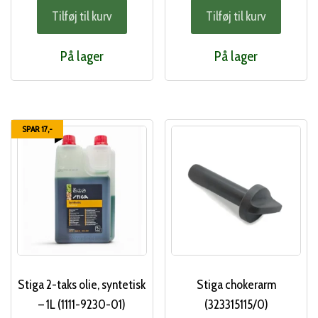
Tilføj til kurv
Tilføj til kurv
pris
pris
pris
pri
var:
er:
var:
er:
På lager
På lager
88,00 kr..
45,00 kr..
319,00 kr..
275
SPAR 17,-
Stiga 2-taks olie, syntetisk
Stiga chokerarm
– 1L (1111-9230-01)
(323315115/0)