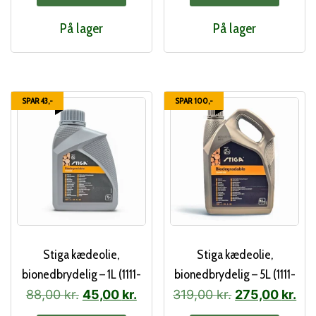
På lager
På lager
SPAR 43,-
SPAR 100,-
Stiga kædeolie,
Stiga kædeolie,
bionedbrydelig – 1L (1111-
bionedbrydelig – 5L (1111-
9276-01)
9247-01)
Den
Den
Den
De
88,00
kr.
45,00
kr.
319,00
kr.
275,00
kr.
oprindelige
aktuelle
oprindelige
akt