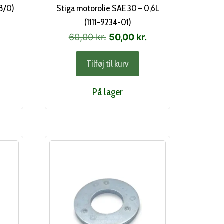
98/0)
Stiga motorolie SAE 30 – 0,6L
(1111-9234-01)
Den
Den
60,00
kr.
50,00
kr.
oprindelige
aktuelle
Tilføj til kurv
pris
pris
var:
er:
På lager
60,00 kr..
50,00 kr..