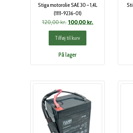
Stiga motorolie SAE 30 – 1,4L
St
(1111-9236-01)
Den
Den
120,00
kr.
100,00
kr.
oprindelige
aktuelle
Tilføj til kurv
pris
pris
var:
er:
På lager
120,00 kr..
100,00 kr..