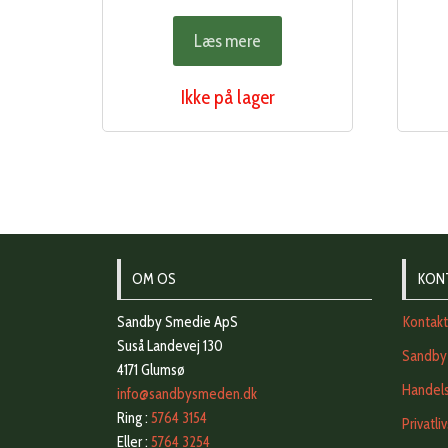
Læs mere
Ikke på lager
OM OS
KON
Sandby Smedie ApS
Kontak
Suså Landevej 130
Sandby
4171 Glumsø
Handels
info@sandbysmeden.dk
Ring :
5764 3154
Privatli
Eller :
5764 3254