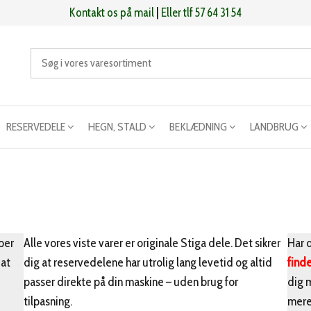
Kontakt os på mail
|
Eller tlf 57 64 31 54
RESERVEDELE
HEGN, STALD
BEKLÆDNING
LANDBRUG
per
Alle vores viste varer er originale Stiga dele. Det sikrer
Har d
 at
dig at reservedelene har utrolig lang levetid og altid
find
passer direkte på din maskine – uden brug for
dig 
tilpasning.
mer