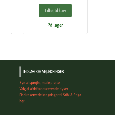
Tilføj til kurv
På lager
INDLÆG OG VEJLEDNINGER
Syn af sprøjte, marksprøjte
Valg af afdrifsreducerende dyser
Find reservedelstegninger til Stihl & Stiga
her