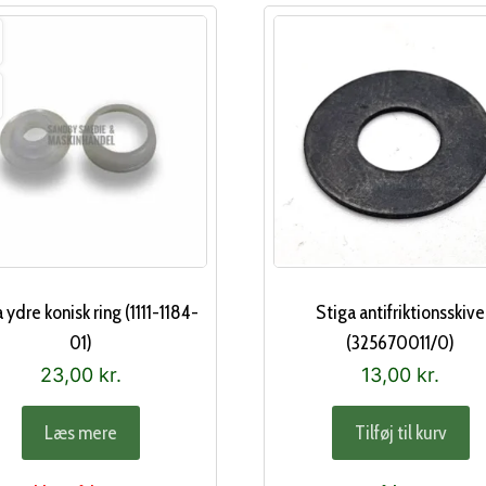
 ydre konisk ring (1111-1184-
Stiga antifriktionsskive
01)
(325670011/0)
23,00
kr.
13,00
kr.
Læs mere
Tilføj til kurv