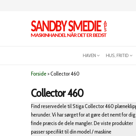
Videre
til
indhold
Sandby
Maskinhandel
når det er
smeden
bedst
HAVEN
HUS, FRITID
Forside
>
Collector 460
Collector 460
Find reservedele til Stiga Collector 460 plæneklip
herunder. Vi har sørget for at gøre det nemt for dig
finde præcis de dele mangler. De viste produkter
passer specifikt til din model / maskine