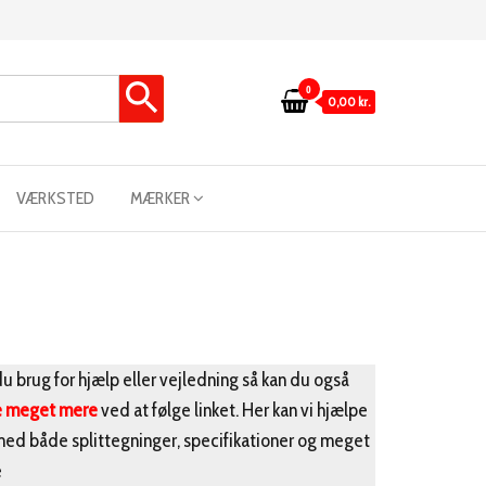
0
0,00 kr.
VÆRKSTED
MÆRKER
u brug for hjælp eller vejledning så kan du også
e meget mere
ved at følge linket. Her kan vi hjælpe
med både splittegninger, specifikationer og meget
e