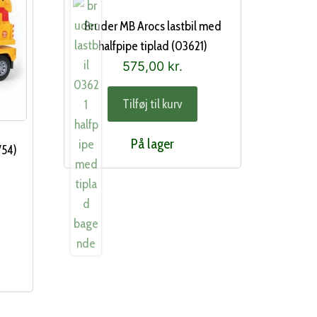
Bruder MB Arocs lastbil med
halfpipe tiplad (03621)
575,00
kr.
Tilføj til kurv
På lager
754)