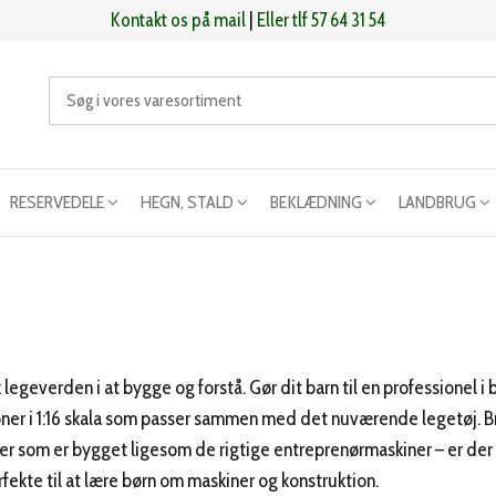
Kontakt os på mail
|
Eller tlf 57 64 31 54
RESERVEDELE
HEGN, STALD
BEKLÆDNING
LANDBRUG
legeverden i at bygge og forstå. Gør dit barn til en professionel i
ner i 1:16 skala som passer sammen med det nuværende legetøj. Bri
r som er bygget ligesom de rigtige entreprenørmaskiner – er der g
ekte til at lære børn om maskiner og konstruktion.