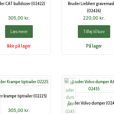
der CAT bulldozer (02422)
Bruder Liebherr gravemas
(02426)
305,00
kr.
220,00
kr.
Læs mere
Tilføj til kurv
Ikke på lager
På lager
r krampe tiptrailer (02225)
Bruder Volvo dumper (02
305,00
kr.