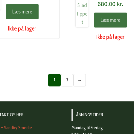
680,00
kr.
Læs mere
Læs mere
Ikke på lager
Ikke på lager
1
2
→
TAKT OS HER
ÅBNINGSTIDER
t – Sandby Smedie
Mandag til Fredag: