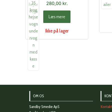
280,00
kr.
Læs mere
Ikke på lager
OM OS
KON
Sandby Smedie ApS
Kontak