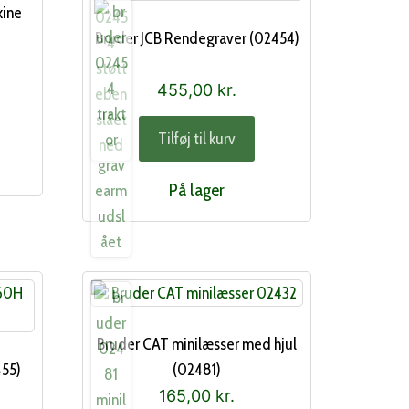
kine
Bruder JCB Rendegraver (02454)
455,00
kr.
Tilføj til kurv
På lager
Bruder CAT minilæsser med hjul
455)
(02481)
165,00
kr.