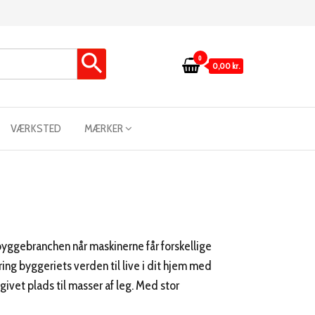
0
0,00 kr.
VÆRKSTED
MÆRKER
 byggebranchen når maskinerne får forskellige
ng byggeriets verden til live i dit hjem med
ivet plads til masser af leg. Med stor