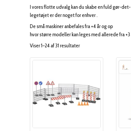
I vores flotte udvalg kan du skabe en fuld gør-de
legetøjet er der noget for enhver .
De små maskiner anbefales fra +4 år og op
hvor større modeller kan leges med allerede fra +3 
Sorteret
Viser 1–24 af 31 resultater
efter
popularitet