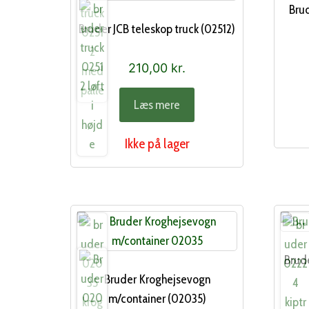
Bru
Bruder JCB teleskop truck (02512)
210,00
kr.
Læs mere
Ikke på lager
Brude
Bruder Kroghejsevogn
m/container (02035)