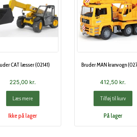
uder CAT læsser (02141)
Bruder MAN kranvogn (02
225,00
kr.
412,50
kr.
Læs mere
Tilføj til kurv
Ikke på lager
På lager