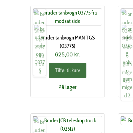
Bruder tankvogn MAN TGS
Brude
(03775)
625,00
kr.
Tilføj til kurv
På lager