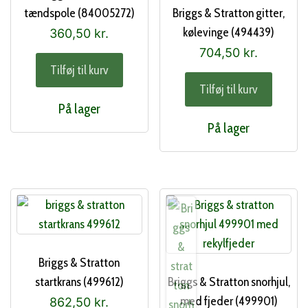
tændspole (84005272)
Briggs & Stratton gitter,
kølevinge (494439)
360,50
kr.
704,50
kr.
Tilføj til kurv
Tilføj til kurv
På lager
På lager
Briggs & Stratton
startkrans (499612)
Briggs & Stratton snorhjul,
med fjeder (499901)
862,50
kr.