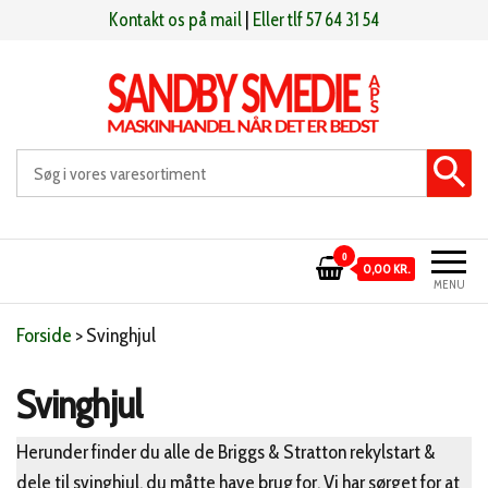
Videre
Kontakt os på mail
|
Eller tlf 57 64 31 54
til
indhold
Sandby smeden
Maskinhandel når det er bedst
0
0,00 KR.
MENU
Forside
>
Svinghjul
Svinghjul
Herunder finder du alle de Briggs & Stratton rekylstart &
dele til svinghjul, du måtte have brug for. Vi har sørget for at