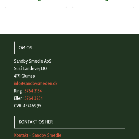
OM OS
Sandby Smedie ApS
Suså Landevej 130
4171 Glumsø
info@sandbysmeden.dk
Ring :
5764 3154
Eller :
5764 3254
CVR: 43746995
KONTAKT OS HER
Kontakt – Sandby Smedie