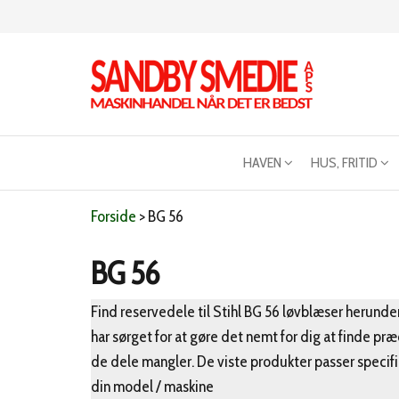
Videre
til
indhold
Sandby
Maskinhandel
når det er
smeden
bedst
HAVEN
HUS, FRITID
Forside
>
BG 56
BG 56
Find reservedele til Stihl BG 56 løvblæser herunder
har sørget for at gøre det nemt for dig at finde præ
de dele mangler. De viste produkter passer specifik
din model / maskine