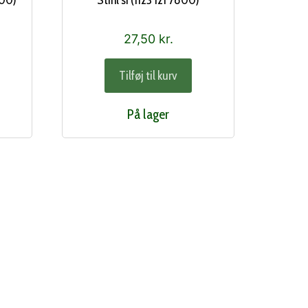
900)
Stihl si (1123 121 7800)
27,50
kr.
Tilføj til kurv
På lager