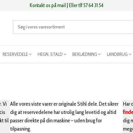
Kontakt os på mail
|
Eller tlf 57 64 31 54
RESERVEDELE
HEGN, STALD
BEKLÆDNING
LANDBRUG
. Vi
Alle vores viste varer er originale Stihl dele. Det sikrer
Har d
cis
dig at reservedelene har utrolig lang levetid og altid
find
t til
passer direkte på din maskine – uden brug for
dig 
tilpasning.
mege