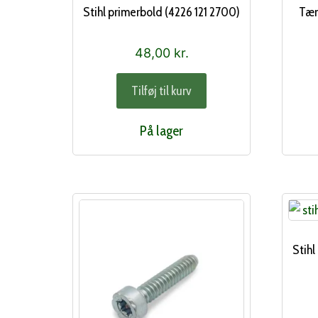
Stihl primerbold (4226 121 2700)
Tæn
48,00
kr.
Tilføj til kurv
På lager
Stihl