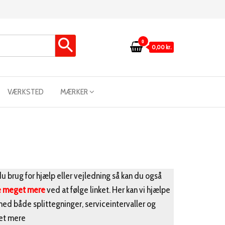
0
0,00 kr.
VÆRKSTED
MÆRKER
u brug for hjælp eller vejledning så kan du også
e meget mere
ved at følge linket. Her kan vi hjælpe
med både splittegninger, serviceintervaller og
t mere