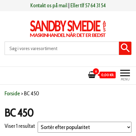
Videre
Kontakt os på mail
|
Eller tlf 57 64 31 54
til
indhold
Sandby smeden
Maskinhandel når det er bedst
0
0,00 KR.
MENU
Forside
>
BC 450
BC 450
Viser 1 resultat