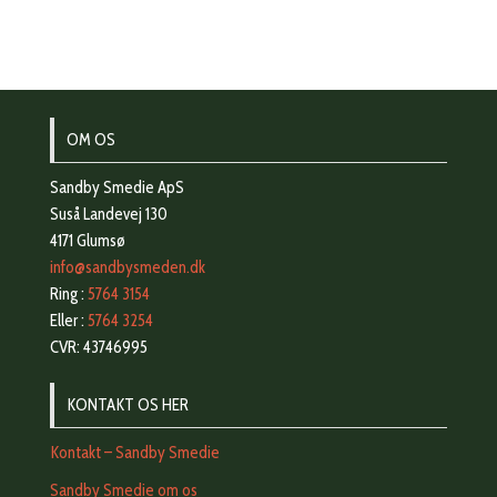
OM OS
Sandby Smedie ApS
Suså Landevej 130
4171 Glumsø
info@sandbysmeden.dk
Ring :
5764 3154
Eller :
5764 3254
CVR: 43746995
KONTAKT OS HER
Kontakt – Sandby Smedie
Sandby Smedie om os