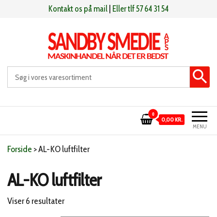
Videre
Kontakt os på mail
|
Eller tlf 57 64 31 54
til
indhold
Sandby smeden
Maskinhandel når det er bedst
0
0,00 KR.
MENU
Forside
>
AL-KO luftfilter
AL-KO luftfilter
Sorteret
Viser 6 resultater
efter