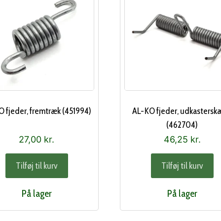
 fjeder, fremtræk (451994)
AL-KO fjeder, udkastersk
(462704)
27,00
kr.
46,25
kr.
Tilføj til kurv
Tilføj til kurv
På lager
På lager