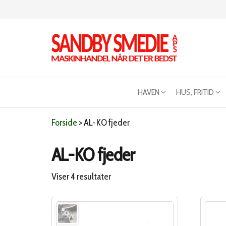
Videre
til
indhold
Sandby
Maskinhandel
når det er
smeden
bedst
HAVEN
HUS, FRITID
Forside
>
AL-KO fjeder
AL-KO fjeder
Sorteret
Viser 4 resultater
efter
popularitet