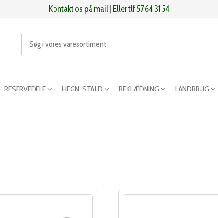
Kontakt os på mail
|
Eller tlf 57 64 31 54
RESERVEDELE
HEGN, STALD
BEKLÆDNING
LANDBRUG