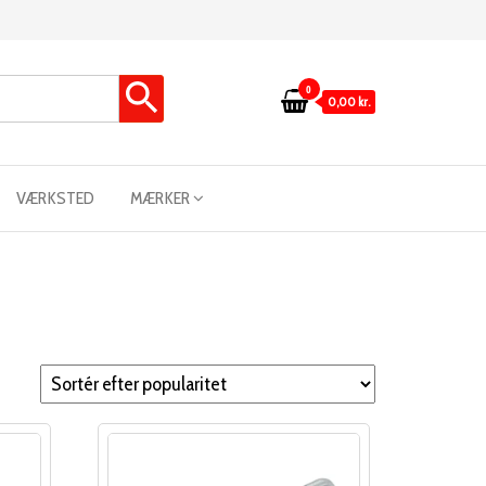
0
0,00 kr.
VÆRKSTED
MÆRKER