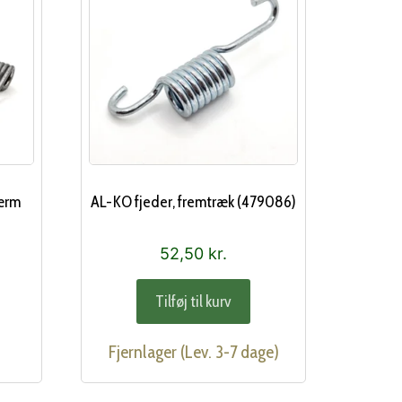
ærm
AL-KO fjeder, fremtræk (479086)
52,50
kr.
Tilføj til kurv
Fjernlager (Lev. 3-7 dage)