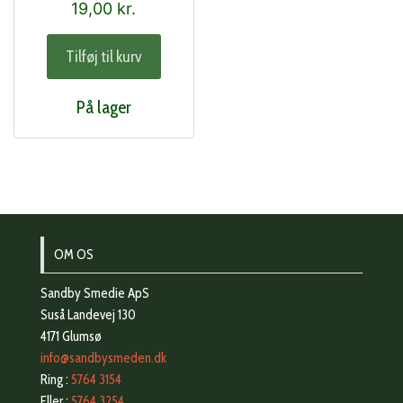
19,00
kr.
Tilføj til kurv
På lager
OM OS
Sandby Smedie ApS
Suså Landevej 130
4171 Glumsø
info@sandbysmeden.dk
Ring :
5764 3154
Eller :
5764 3254