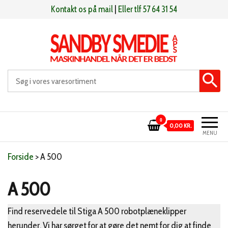
Videre
Kontakt os på mail
|
Eller tlf 57 64 31 54
til
indhold
Sandby smeden
Maskinhandel når det er bedst
0
0,00 KR.
MENU
Forside
>
A 500
A 500
Find reservedele til Stiga A 500 robotplæneklipper
herunder. Vi har sørget for at gøre det nemt for dig at finde