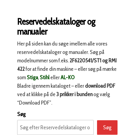
Reservedelskataloger og
manualer
Her på siden kan du søge imellem alle vores
reservedelskataloger og manualer. Søg på
modelnummer som f.eks.
2F6220541/ST1 og RMI
422
for at finde din maskine – eller søg på mærke
som
Stiga
,
Stihl
eller
AL-KO
Bladre igennem kataloget – eller
download PDF
ved at klikke på de
3 prikker i bunden
og vælg
“Download PDF”.
Søg
Søg