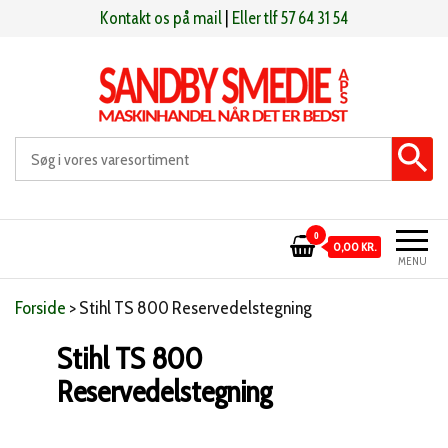
Videre
Kontakt os på mail
|
Eller tlf 57 64 31 54
til
indhold
Sandby smeden
Maskinhandel når det er bedst
0
0,00 KR.
MENU
Forside
>
Stihl TS 800 Reservedelstegning
Stihl TS 800
Reservedelstegning