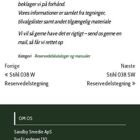
beklager vi på forhånd.
Vores informationer er samlet fra tegninger,
tilvalgslister samt andet tilgængelig materiale
Vi vil så gerne have det er rigtigt – send os gerne en
mail, så får vi rettet op
Kategori
Reservedelskataloger og manualer
Indlægsnavigation
Forrige
N
Forrige
Næste
indlæg
in
Stihl 038 W
Stihl 038 SW
Reservedelstegning
Reservedelstegning
OM OS
Sandby Smedie ApS
Suså Landevej 130