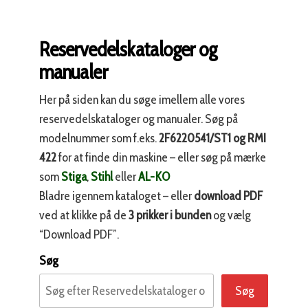
Reservedelskataloger og
manualer
Her på siden kan du søge imellem alle vores
reservedelskataloger og manualer. Søg på
modelnummer som f.eks.
2F6220541/ST1 og RMI
422
for at finde din maskine – eller søg på mærke
som
Stiga
,
Stihl
eller
AL-KO
Bladre igennem kataloget – eller
download PDF
ved at klikke på de
3 prikker i bunden
og vælg
“Download PDF”.
Søg
Søg