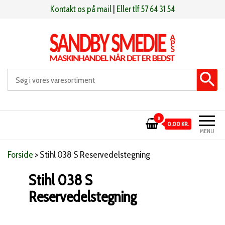
Videre
Kontakt os på mail
|
Eller tlf 57 64 31 54
til
indhold
Sandby smeden
Maskinhandel når det er bedst
0
0,00 KR.
MENU
Forside
>
Stihl 038 S Reservedelstegning
Stihl 038 S
Reservedelstegning