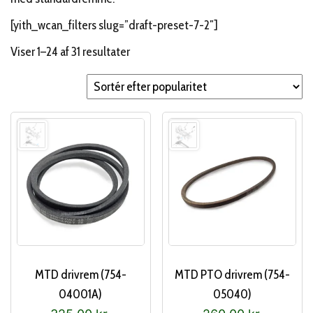
[yith_wcan_filters slug=”draft-preset-7-2″]
Sorteret
Viser 1–24 af 31 resultater
efter
popularitet
MTD drivrem (754-
MTD PTO drivrem (754-
04001A)
05040)