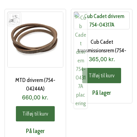
Cub Cadet
transmissionsrem (754-
04317A)
365,00
kr.
Tilføj til kurv
MTD drivrem (754-
04244A)
På lager
660,00
kr.
Tilføj til kurv
På lager