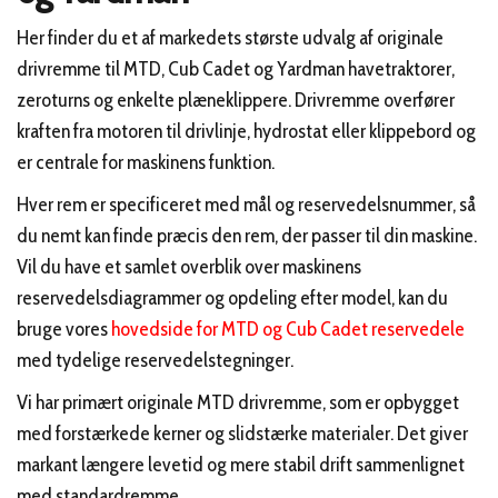
Her finder du et af markedets største udvalg af originale
drivremme til MTD, Cub Cadet og Yardman havetraktorer,
zeroturns og enkelte plæneklippere. Drivremme overfører
kraften fra motoren til drivlinje, hydrostat eller klippebord og
er centrale for maskinens funktion.
Hver rem er specificeret med mål og reservedelsnummer, så
du nemt kan finde præcis den rem, der passer til din maskine.
Vil du have et samlet overblik over maskinens
reservedelsdiagrammer og opdeling efter model, kan du
bruge vores
hovedside for MTD og Cub Cadet reservedele
med tydelige reservedelstegninger.
Vi har primært originale MTD drivremme, som er opbygget
med forstærkede kerner og slidstærke materialer. Det giver
markant længere levetid og mere stabil drift sammenlignet
med standardremme.