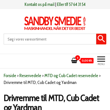
Videre
Kontakt os på mail
|
Eller tlf 57 64 31 54
til
indhold
Sandby smeden
Maskinhandel når det er bedst
0
0,00 KR.
MENU
Forside
>
Reservedele
>
MTD og Cub Cadet reservedele
>
Drivremme til MTD, Cub Cadet og Yardman
Drivremme til MTD, Cub Cadet
og Yardman