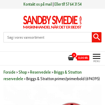
Videre
Kontakt os på mail
|
Eller tlf 57 64 31 54
til
indhold
Sandby smeden
Maskinhandel når det er bedst
0
0,00 KR.
MENU
Forside
>
Shop
>
Reservedele
>
Briggs & Stratton
reservedele
>
Briggs & Stratton primer/primerbold (694395)