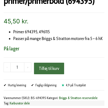
primer/primerbold (694395)
45,50
kr.
Primer 694395, 496115
Passer på mange Briggs & Stratton motorer fra 5 – 6 hK
På lager
Briggs
-
+
Tilføj til kurv
&
Stratton
Hurtig levering
primer/primerbold
Faglig rådgivning
4,9 på Trustpilot
(694395)
Varenummer (SKU):
BS-694395
Kategori:
Briggs & Stratton reservedele
antal
Tag:
Karburator dele