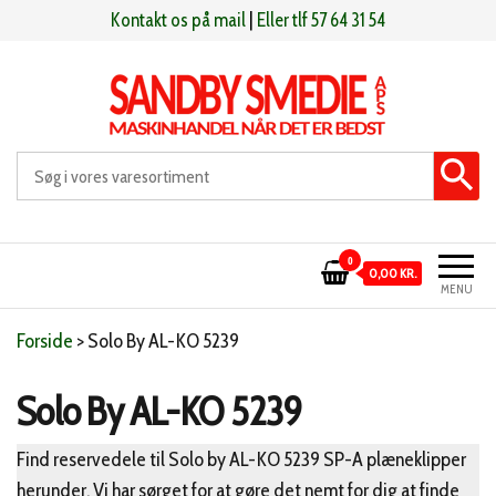
Videre
Kontakt os på mail
|
Eller tlf 57 64 31 54
til
indhold
Sandby smeden
Maskinhandel når det er bedst
0
0,00 KR.
MENU
Forside
>
Solo By AL-KO 5239
Solo By AL-KO 5239
Find reservedele til Solo by AL-KO 5239 SP-A plæneklipper
herunder. Vi har sørget for at gøre det nemt for dig at finde