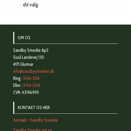
dit valg.
OM OS
Sandby Smedie ApS
Suså Landevej 130
4171 Glumsø
info@sandbysmeden.dk
Ring :
5764 3154
Eller :
5764 3254
CVR: 43746995
KONTAKT OS HER
Kontakt – Sandby Smedie
Sandby Smedie om os