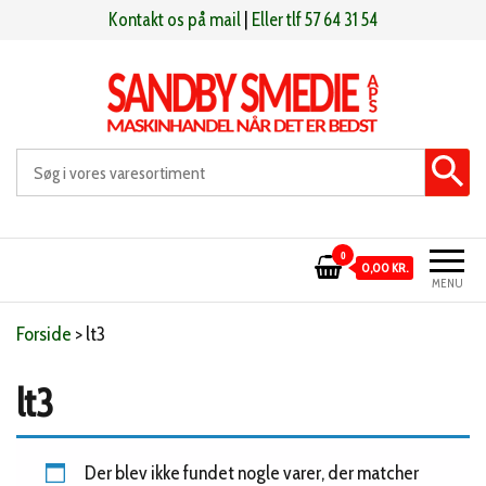
Videre
Kontakt os på mail
|
Eller tlf 57 64 31 54
til
indhold
Sandby smeden
Maskinhandel når det er bedst
0
0,00 KR.
MENU
Forside
>
lt3
lt3
Der blev ikke fundet nogle varer, der matcher